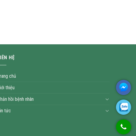
IÊN HỆ
rang chủ
iới thiệu
hản hồi bệnh nhân
in tức