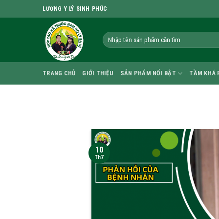
Skip
LƯƠNG Y LÝ SINH PHÚC
to
content
TRANG CHỦ
GIỚI THIỆU
SẢN PHẨM NỔI BẬT
TẦM KHÁ 
10
Th7