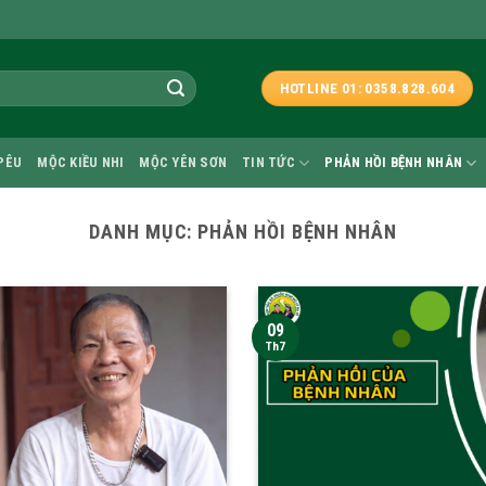
HOTLINE 01: 0358.828.604
PÊU
MỘC KIỀU NHI
MỘC YÊN SƠN
TIN TỨC
PHẢN HỒI BỆNH NHÂN
DANH MỤC:
PHẢN HỒI BỆNH NHÂN
09
Th7