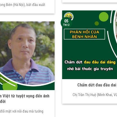
ong Biên (Hà Nội), bắt đầu xuất
05
Th12
Chấm dứt đau đầu dai 
Chị Trần Thị Huệ (Minh Khai, V
n Việt từ tuyệt vọng đến ánh
đời
 đối mặt với nỗi đau mà tưởng