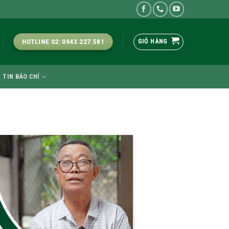
GIỎ HÀNG
HOTLINE 02: 0943.227.581
TIN BÁO CHÍ