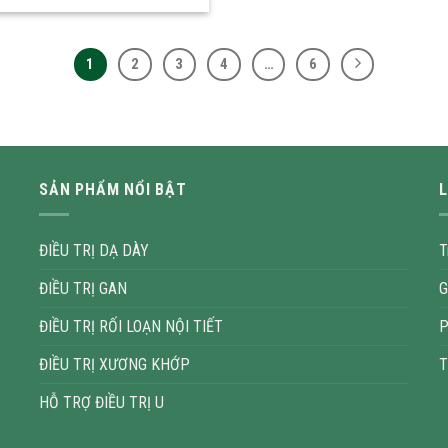
1
2
3
4
…
6
SẢN PHẨM NỔI BẬT
L
ĐIỀU TRỊ DẠ DÀY
T
ĐIỀU TRỊ GAN
G
ĐIỀU TRỊ RỐI LOẠN NỘI TIẾT
P
ĐIỀU TRỊ XƯƠNG KHỚP
T
HỖ TRỢ ĐIỀU TRỊ U