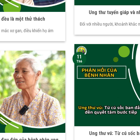
Ung thư tuyến giáp và 
a đều là một thử thách
Đối với nhiều người, khoảnh khắc
n mắc xơ gan, điều khiến họ ám
11
Th6
Ung thư vú: Từ cú sốc 
 đau đớn của bệnh nhân ung