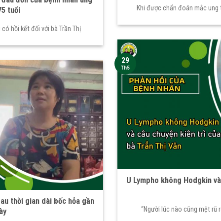
Khi được chẩn đoán mắc ung th
5 tuổi
ó hồi kết đối với bà Trần Thị
29
Th5
U Lympho không Hodgkin và 
sau thời gian dài bốc hỏa gần
“Người lúc nào cũng mệt rũ 
ày