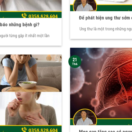
Để phát hiện ung thư sớm 
 báo những bệnh gì?
Ung thư là một trong những ng
người từng gặp ít nhất một lần
21
Th6
Men gan tăng cao có nguy