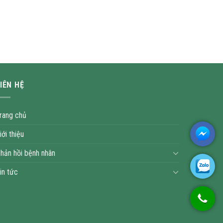
IÊN HỆ
rang chủ
iới thiệu
hản hồi bệnh nhân
in tức