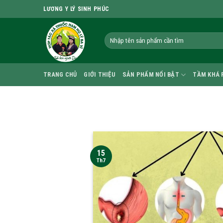
Skip
LƯƠNG Y LÝ SINH PHÚC
to
content
TRANG CHỦ
GIỚI THIỆU
SẢN PHẨM NỔI BẬT
TẦM KHÁ 
15
Th7