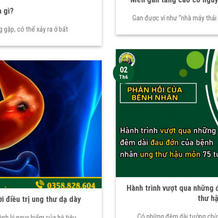
à gì?
Gan được ví như “nhà máy thải
 gặp, có thể xảy ra ở bất
02
Th6
Hành trình vượt qua những 
thư h
i điều trị ung thư dạ dày
Có những đêm dài tưởng chừng
ệnh lý nguy hiểm của hệ tiêu