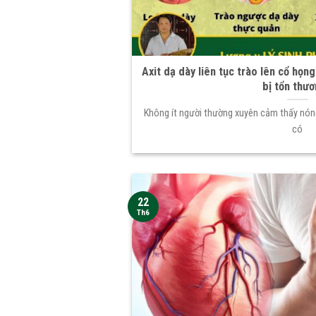
Axit dạ dày liên tục trào lên cổ họn
bị tổn thư
Không ít người thường xuyên cảm thấy nón
có
22
Th6