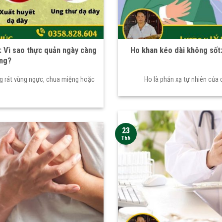
g: Vì sao thực quản ngày càng
Ho khan kéo dài không sốt:
ơng?
g rát vùng ngực, chua miệng hoặc
Ho là phản xạ tự nhiên của
23
Th6