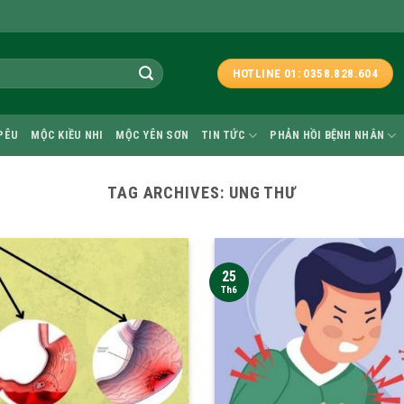
HOTLINE 01: 0358.828.604
PÊU
MỘC KIỀU NHI
MỘC YÊN SƠN
TIN TỨC
PHẢN HỒI BỆNH NHÂN
TAG ARCHIVES:
UNG THƯ
25
Th6