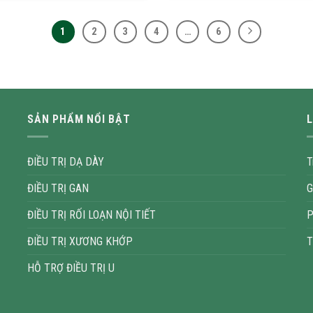
1
2
3
4
…
6
SẢN PHẨM NỔI BẬT
L
ĐIỀU TRỊ DẠ DÀY
T
ĐIỀU TRỊ GAN
G
ĐIỀU TRỊ RỐI LOẠN NỘI TIẾT
P
ĐIỀU TRỊ XƯƠNG KHỚP
T
HỖ TRỢ ĐIỀU TRỊ U