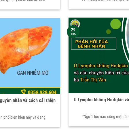
29
Th5
U Lympho không Hodgkin và 
guyên nhân và cách cải thiện
“Người lúc nào cũng mệt rũ 
an phổ biến hiện nay và đang