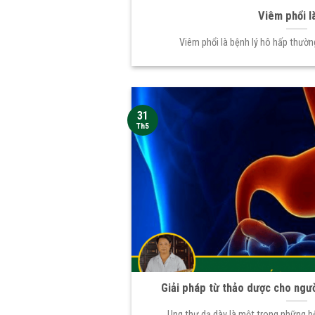
Viêm phổi l
Viêm phổi là bệnh lý hô hấp thường
31
Th5
Giải pháp từ thảo dược cho ngườ
Ung thư dạ dày là một trong những b