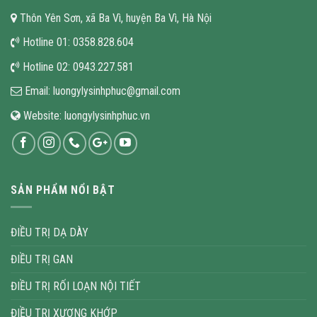
Thôn Yên Sơn, xã Ba Vì, huyện Ba Vì, Hà Nội
Hotline 01:
0358.828.604
Hotline 02:
0943.227.581
Email:
luongylysinhphuc@gmail.com
Website:
luongylysinhphuc.vn
SẢN PHẨM NỔI BẬT
ĐIỀU TRỊ DẠ DÀY
ĐIỀU TRỊ GAN
ĐIỀU TRỊ RỐI LOẠN NỘI TIẾT
ĐIỀU TRỊ XƯƠNG KHỚP