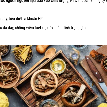
ợc nguồn nguyên liệu đầu vào chất lượng, HTX thuốc nam họ Lý B
 dày, tiêu diệt vi khuẩn HP
dạ dày, chống viêm loét dạ dày, giảm tình trạng ợ chua.