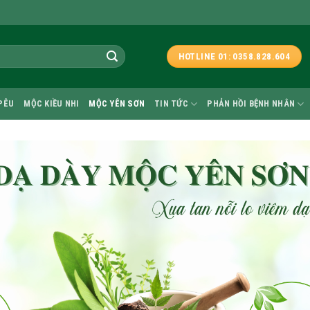
HOTLINE 01: 0358.828.604
PÊU
MỘC KIỀU NHI
MỘC YÊN SƠN
TIN TỨC
PHẢN HỒI BỆNH NHÂN