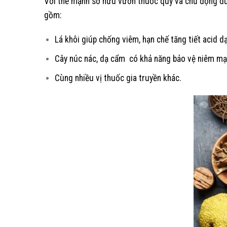
Với thế mạnh sở hữu vườn thuốc quý và chủ động đư
gồm:
Lá khôi giúp chống viêm, hạn chế tăng tiết acid dạ
Cây núc nác, dạ cẩm có khả năng bảo vệ niêm mạc 
Cùng nhiều vị thuốc gia truyền khác.