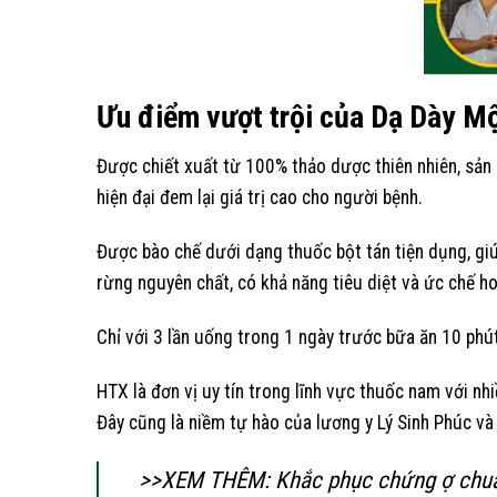
Ưu điểm vượt trội của Dạ Dày M
Được chiết xuất từ 100% thảo dược thiên nhiên, sản p
hiện đại đem lại giá trị cao cho người bệnh.
Được bào chế dưới dạng thuốc bột tán tiện dụng, gi
rừng nguyên chất, có khả năng tiêu diệt và ức chế h
Chỉ với 3 lần uống trong 1 ngày trước bữa ăn 10 phút
HTX là đơn vị uy tín trong lĩnh vực thuốc nam với nh
Đây cũng là niềm tự hào của lương y Lý Sinh Phúc v
>>XEM THÊM:
Khắc phục chứng ợ chua