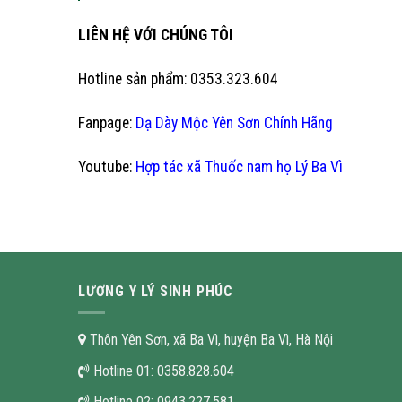
LIÊN HỆ VỚI CHÚNG TÔI
Hotline sản phẩm: 0353.323.604
Fanpage:
Dạ Dày Mộc Yên Sơn Chính Hãng
Youtube:
Hợp tác xã Thuốc nam họ Lý Ba Vì
LƯƠNG Y LÝ SINH PHÚC
Thôn Yên Sơn, xã Ba Vì, huyện Ba Vì, Hà Nội
Hotline 01:
0358.828.604
Hotline 02:
0943.227.581