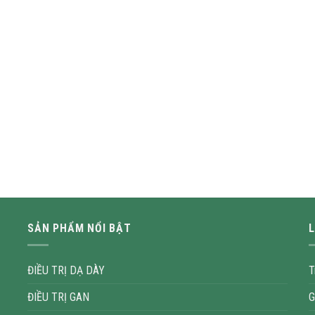
SẢN PHẨM NỔI BẬT
L
ĐIỀU TRỊ DẠ DÀY
T
ĐIỀU TRỊ GAN
G