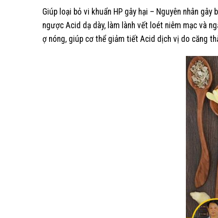
Giúp loại bỏ vi khuẩn HP gây hại – Nguyên nhân gây b
ngược Acid dạ dày, làm lành vết loét niêm mạc và ngă
ợ nóng, giúp cơ thể giảm tiết Acid dịch vị do căng th