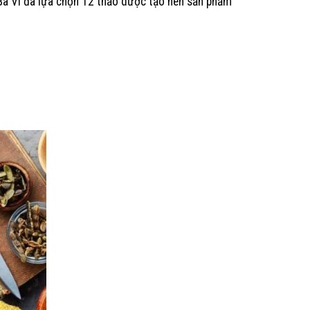
a Vì đã lựa chọn 12 thảo dược tạo nên sản phẩm