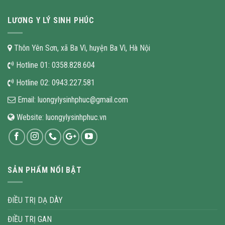
LƯƠNG Y LÝ SINH PHÚC
Thôn Yên Sơn, xã Ba Vì, huyện Ba Vì, Hà Nội
Hotline 01:
0358.828.604
Hotline 02:
0943.227.581
Email:
luongylysinhphuc@gmail.com
Website:
luongylysinhphuc.vn
SẢN PHẨM NỔI BẬT
ĐIỀU TRỊ DẠ DÀY
ĐIỀU TRỊ GAN