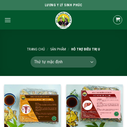
Skip
LƯƠNG Y LÝ SINH PHÚC
to
content
TRANG CHỦ
/
SẢN PHẨM
/
HỖ TRỢ ĐIỀU TRỊ U