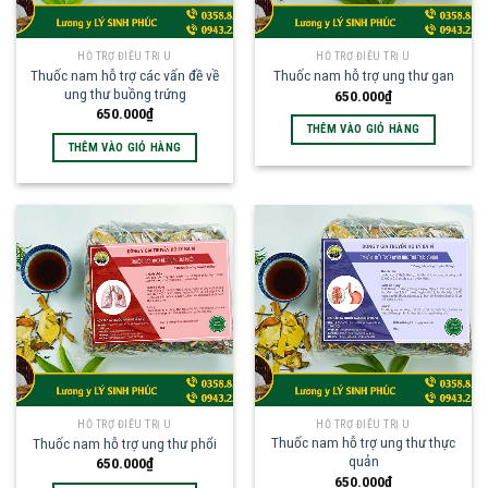
HỖ TRỢ ĐIỀU TRỊ U
HỖ TRỢ ĐIỀU TRỊ U
Thuốc nam hỗ trợ các vấn đề về
Thuốc nam hỗ trợ ung thư gan
ung thư buồng trứng
650.000
₫
650.000
₫
THÊM VÀO GIỎ HÀNG
THÊM VÀO GIỎ HÀNG
HỖ TRỢ ĐIỀU TRỊ U
HỖ TRỢ ĐIỀU TRỊ U
Thuốc nam hỗ trợ ung thư thực
Thuốc nam hỗ trợ ung thư phổi
quản
650.000
₫
650.000
₫